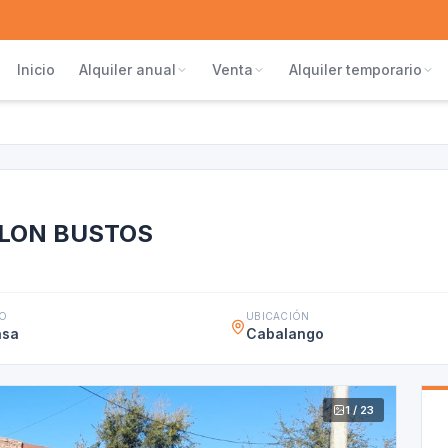
Inicio
Alquiler anual
Venta
Alquiler temporario
ILON BUSTOS
PO
UBICACIÓN
sa
Cabalango
1 / 23