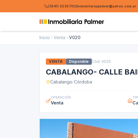
(3541) 523070
inmobiliariapalmer@yahoo.com.ar
Inicio
Venta
V020
VENTA
Disponible
Cód: V020
CABALANGO- CALLE BA
Cabalango
/
Córdoba
OPERACIÓN
TI
Venta
Ca